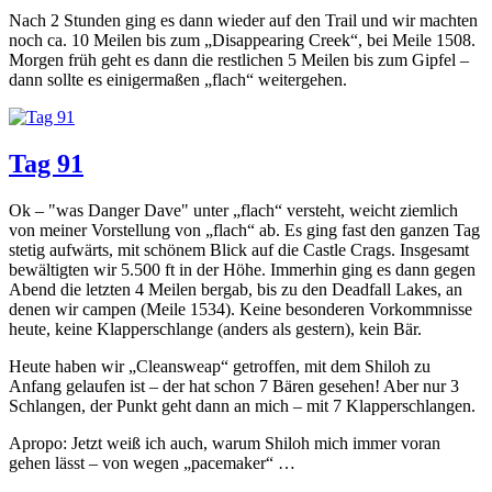
Nach 2 Stunden ging es dann wieder auf den Trail und wir machten
noch ca. 10 Meilen bis zum „Disappearing Creek“, bei Meile 1508.
Morgen früh geht es dann die restlichen 5 Meilen bis zum Gipfel –
dann sollte es einigermaßen „flach“ weitergehen.
Tag 91
Ok – "was Danger Dave" unter „flach“ versteht, weicht ziemlich
von meiner Vorstellung von „flach“ ab. Es ging fast den ganzen Tag
stetig aufwärts, mit schönem Blick auf die Castle Crags. Insgesamt
bewältigten wir 5.500 ft in der Höhe. Immerhin ging es dann gegen
Abend die letzten 4 Meilen bergab, bis zu den Deadfall Lakes, an
denen wir campen (Meile 1534). Keine besonderen Vorkommnisse
heute, keine Klapperschlange (anders als gestern), kein Bär.
Heute haben wir „Cleansweap“ getroffen, mit dem Shiloh zu
Anfang gelaufen ist – der hat schon 7 Bären gesehen! Aber nur 3
Schlangen, der Punkt geht dann an mich – mit 7 Klapperschlangen.
Apropo: Jetzt weiß ich auch, warum Shiloh mich immer voran
gehen lässt – von wegen „pacemaker“ …