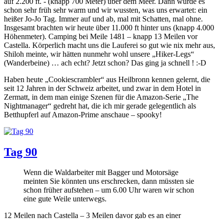
auf 2.200 ft. - (knapp 700 Meter) über dem Meer. Dann wurde es
schon sehr früh sehr warm und wir wussten, was uns erwartet: ein
heißer Jo-Jo Tag. Immer auf und ab, mal mit Schatten, mal ohne.
Insgesamt brachten wir heute über 11.000 ft hinter uns (knapp 4.000
Höhenmeter). Camping bei Meile 1481 – knapp 13 Meilen vor
Castella. Körperlich macht uns die Lauferei so gut wie nix mehr aus,
Shiloh meinte, wir hätten nunmehr wohl unsere „Hiker-Legs“
(Wanderbeine) … ach echt? Jetzt schon? Das ging ja schnell ! :-D
Haben heute „Cookiescrambler“ aus Heilbronn kennen gelernt, die
seit 12 Jahren in der Schweiz arbeitet, und zwar in dem Hotel in
Zermatt, in dem man einige Szenen für die Amazon-Serie „The
Nightmanager“ gedreht hat, die ich mir gerade gelegentlich als
Betthupferl auf Amazon-Prime anschaue – spooky!
Tag 90
Wenn die Waldarbeiter mit Bagger und Motorsäge
meinten Sie könnten uns erschrecken, dann müssten sie
schon früher aufstehen – um 6.00 Uhr waren wir schon
eine gute Weile unterwegs.
12 Meilen nach Castella – 3 Meilen davor gab es an einer