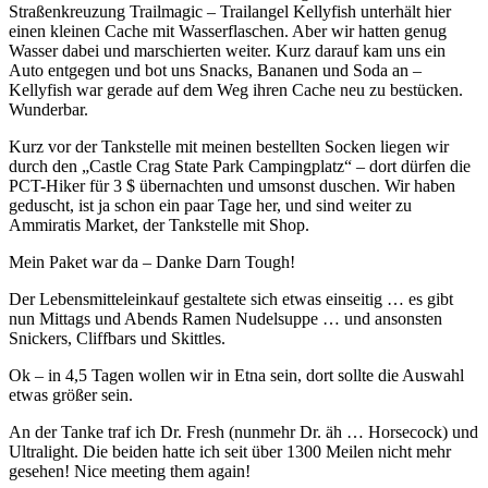
Straßenkreuzung Trailmagic – Trailangel Kellyfish unterhält hier
einen kleinen Cache mit Wasserflaschen. Aber wir hatten genug
Wasser dabei und marschierten weiter. Kurz darauf kam uns ein
Auto entgegen und bot uns Snacks, Bananen und Soda an –
Kellyfish war gerade auf dem Weg ihren Cache neu zu bestücken.
Wunderbar.
Kurz vor der Tankstelle mit meinen bestellten Socken liegen wir
durch den „Castle Crag State Park Campingplatz“ – dort dürfen die
PCT-Hiker für 3 $ übernachten und umsonst duschen. Wir haben
geduscht, ist ja schon ein paar Tage her, und sind weiter zu
Ammiratis Market, der Tankstelle mit Shop.
Mein Paket war da – Danke Darn Tough!
Der Lebensmitteleinkauf gestaltete sich etwas einseitig … es gibt
nun Mittags und Abends Ramen Nudelsuppe … und ansonsten
Snickers, Cliffbars und Skittles.
Ok – in 4,5 Tagen wollen wir in Etna sein, dort sollte die Auswahl
etwas größer sein.
An der Tanke traf ich Dr. Fresh (nunmehr Dr. äh … Horsecock) und
Ultralight. Die beiden hatte ich seit über 1300 Meilen nicht mehr
gesehen! Nice meeting them again!